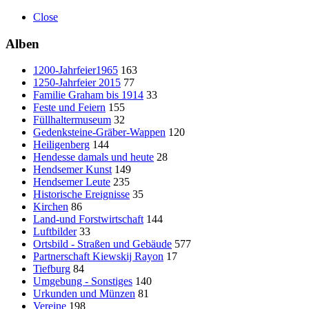
Close
Alben
1200-Jahrfeier1965
163
1250-Jahrfeier 2015
77
Familie Graham bis 1914
33
Feste und Feiern
155
Füllhaltermuseum
32
Gedenksteine-Gräber-Wappen
120
Heiligenberg
144
Hendesse damals und heute
28
Hendsemer Kunst
149
Hendsemer Leute
235
Historische Ereignisse
35
Kirchen
86
Land-und Forstwirtschaft
144
Luftbilder
33
Ortsbild - Straßen und Gebäude
577
Partnerschaft Kiewskij Rayon
17
Tiefburg
84
Umgebung - Sonstiges
140
Urkunden und Münzen
81
Vereine
198