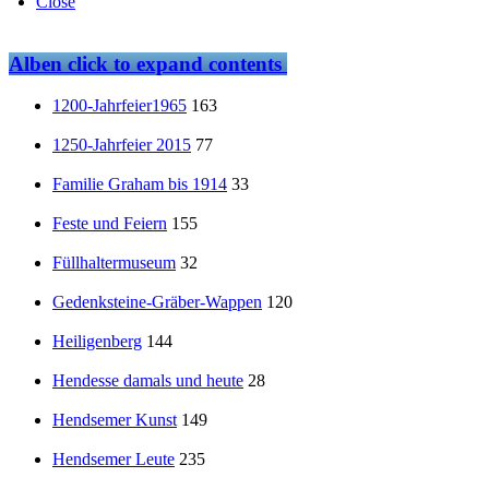
Close
Alben
click to expand contents
1200-Jahrfeier1965
163
1250-Jahrfeier 2015
77
Familie Graham bis 1914
33
Feste und Feiern
155
Füllhaltermuseum
32
Gedenksteine-Gräber-Wappen
120
Heiligenberg
144
Hendesse damals und heute
28
Hendsemer Kunst
149
Hendsemer Leute
235