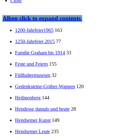
Close
Alben
click to expand contents
1200-Jahrfeier1965
163
1250-Jahrfeier 2015
77
Familie Graham bis 1914
33
Feste und Feiern
155
Füllhaltermuseum
32
Gedenksteine-Gräber-Wappen
120
Heiligenberg
144
Hendesse damals und heute
28
Hendsemer Kunst
149
Hendsemer Leute
235