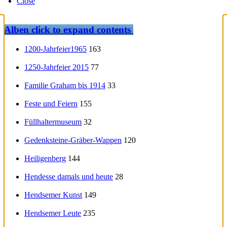
Close
Alben
click to expand contents
1200-Jahrfeier1965
163
1250-Jahrfeier 2015
77
Familie Graham bis 1914
33
Feste und Feiern
155
Füllhaltermuseum
32
Gedenksteine-Gräber-Wappen
120
Heiligenberg
144
Hendesse damals und heute
28
Hendsemer Kunst
149
Hendsemer Leute
235