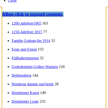
Close
Alben
click to expand contents
1200-Jahrfeier1965
163
1250-Jahrfeier 2015
77
Familie Graham bis 1914
33
Feste und Feiern
155
Füllhaltermuseum
32
Gedenksteine-Gräber-Wappen
120
Heiligenberg
144
Hendesse damals und heute
28
Hendsemer Kunst
149
Hendsemer Leute
235