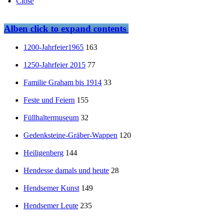
Close
Alben
click to expand contents
1200-Jahrfeier1965
163
1250-Jahrfeier 2015
77
Familie Graham bis 1914
33
Feste und Feiern
155
Füllhaltermuseum
32
Gedenksteine-Gräber-Wappen
120
Heiligenberg
144
Hendesse damals und heute
28
Hendsemer Kunst
149
Hendsemer Leute
235