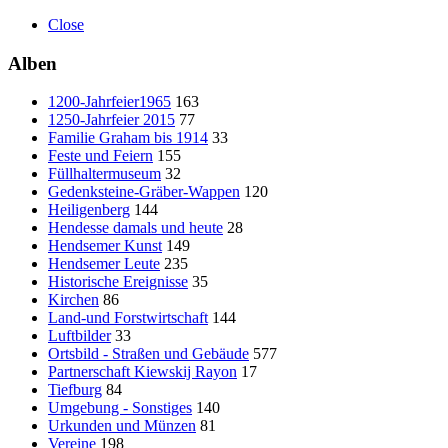
Close
Alben
1200-Jahrfeier1965
163
1250-Jahrfeier 2015
77
Familie Graham bis 1914
33
Feste und Feiern
155
Füllhaltermuseum
32
Gedenksteine-Gräber-Wappen
120
Heiligenberg
144
Hendesse damals und heute
28
Hendsemer Kunst
149
Hendsemer Leute
235
Historische Ereignisse
35
Kirchen
86
Land-und Forstwirtschaft
144
Luftbilder
33
Ortsbild - Straßen und Gebäude
577
Partnerschaft Kiewskij Rayon
17
Tiefburg
84
Umgebung - Sonstiges
140
Urkunden und Münzen
81
Vereine
198