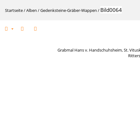
Bild0064
Startseite
/
Alben
/
Gedenksteine-Gräber-Wappen
/
Grabmal Hans v. Handschuhsheim, St. Vituski
Ritter