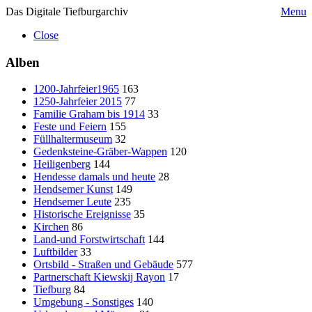
Das Digitale Tiefburgarchiv
Menu
Close
Alben
1200-Jahrfeier1965
163
1250-Jahrfeier 2015
77
Familie Graham bis 1914
33
Feste und Feiern
155
Füllhaltermuseum
32
Gedenksteine-Gräber-Wappen
120
Heiligenberg
144
Hendesse damals und heute
28
Hendsemer Kunst
149
Hendsemer Leute
235
Historische Ereignisse
35
Kirchen
86
Land-und Forstwirtschaft
144
Luftbilder
33
Ortsbild - Straßen und Gebäude
577
Partnerschaft Kiewskij Rayon
17
Tiefburg
84
Umgebung - Sonstiges
140