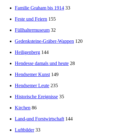
Familie Graham bis 1914
33
Feste und Feiern
155
Füllhaltermuseum
32
Gedenksteine-Gräber-Wappen
120
Heiligenberg
144
Hendesse damals und heute
28
Hendsemer Kunst
149
Hendsemer Leute
235
Historische Ereignisse
35
Kirchen
86
Land-und Forstwirtschaft
144
Luftbilder
33