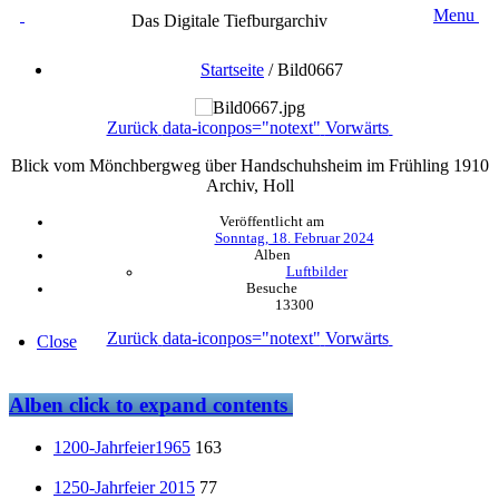
Menu
Das Digitale Tiefburgarchiv
Startseite
/
Bild0667
Zurück
data-iconpos="notext"
Vorwärts
Blick vom Mönchbergweg über Handschuhsheim im Frühling 1910
Archiv, Holl
Veröffentlicht am
Sonntag, 18. Februar 2024
Alben
Luftbilder
Besuche
13300
Zurück
data-iconpos="notext"
Vorwärts
Close
Alben
click to expand contents
1200-Jahrfeier1965
163
1250-Jahrfeier 2015
77