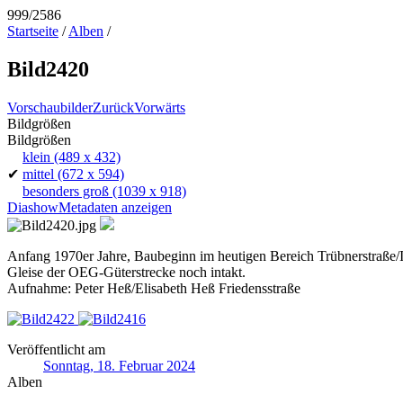
999/2586
Startseite
/
Alben
/
Bild2420
Vorschaubilder
Zurück
Vorwärts
Bildgrößen
Bildgrößen
klein
(489 x 432)
✔
mittel
(672 x 594)
besonders groß
(1039 x 918)
Diashow
Metadaten anzeigen
Anfang 1970er Jahre, Baubeginn im heutigen Bereich Trübnerstraße
Gleise der OEG-Güterstrecke noch intakt.
Aufnahme: Peter Heß/Elisabeth Heß Friedensstraße
Veröffentlicht am
Sonntag, 18. Februar 2024
Alben