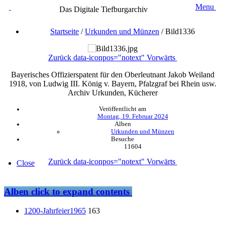
Menu
Das Digitale Tiefburgarchiv
Startseite
/
Urkunden und Münzen
/
Bild1336
Zurück
data-iconpos="notext"
Vorwärts
Bayerisches Offizierspatent für den Oberleutnant Jakob Weiland
1918, von Ludwig III. König v. Bayern, Pfalzgraf bei Rhein usw.
Archiv Urkunden, Kücherer
Veröffentlicht am
Montag, 19. Februar 2024
Alben
Urkunden und Münzen
Besuche
11604
Zurück
data-iconpos="notext"
Vorwärts
Close
Alben
click to expand contents
1200-Jahrfeier1965
163