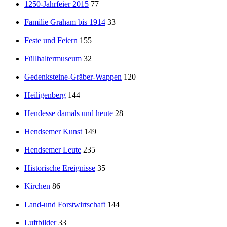
1250-Jahrfeier 2015
77
Familie Graham bis 1914
33
Feste und Feiern
155
Füllhaltermuseum
32
Gedenksteine-Gräber-Wappen
120
Heiligenberg
144
Hendesse damals und heute
28
Hendsemer Kunst
149
Hendsemer Leute
235
Historische Ereignisse
35
Kirchen
86
Land-und Forstwirtschaft
144
Luftbilder
33