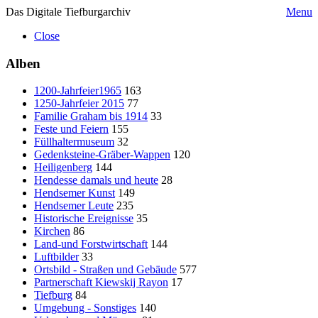
Das Digitale Tiefburgarchiv
Menu
Close
Alben
1200-Jahrfeier1965
163
1250-Jahrfeier 2015
77
Familie Graham bis 1914
33
Feste und Feiern
155
Füllhaltermuseum
32
Gedenksteine-Gräber-Wappen
120
Heiligenberg
144
Hendesse damals und heute
28
Hendsemer Kunst
149
Hendsemer Leute
235
Historische Ereignisse
35
Kirchen
86
Land-und Forstwirtschaft
144
Luftbilder
33
Ortsbild - Straßen und Gebäude
577
Partnerschaft Kiewskij Rayon
17
Tiefburg
84
Umgebung - Sonstiges
140