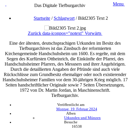
Menu
Das Digitale Tiefburgarchiv
Startseite
/
Schlagwort
/
Bild2305 Text 2
Zurück
data-iconpos="notext"
Vorwärts
Eine der ältesten, deutschsprachigen Urkunden im Besitz des
Tiefburgarchives ist das Zinsbuch der reformierten
Kirchengemeinde Handschuhsheim um 1600. Es regelte, mit dem
Segen des Kurfürsten Ottheinrich, die Einkünfte der Pfarrei, des
Handschuhsheimer Pfarrers, des Messners und ihrer Angehörigen.
Durch die detaillierten Angaben der Pfründe sind auch viele
Rückschlüsse zum Grundbesitz ehemaliger oder noch existierender
Handschuhsheimer Familien vor dem 30-jährigen Krieg möglich. 17
Seiten handschriftlicher Originale sowie 7 Seiten Übersetzungen,
1972 von Dr. Martin Jordan, in Maschinenschrift.
Tiefburgarchiv.
Veröffentlicht am
Montag, 19. Februar 2024
Alben
Urkunden und Münzen
Besuche
16538