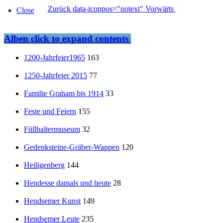
Zurück
data-iconpos="notext"
Vorwärts
Close
Alben
click to expand contents
1200-Jahrfeier1965
163
1250-Jahrfeier 2015
77
Familie Graham bis 1914
33
Feste und Feiern
155
Füllhaltermuseum
32
Gedenksteine-Gräber-Wappen
120
Heiligenberg
144
Hendesse damals und heute
28
Hendsemer Kunst
149
Hendsemer Leute
235