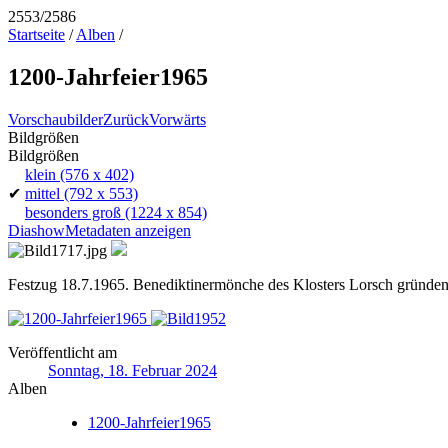
2553/2586
Startseite
/
Alben
/
1200-Jahrfeier1965
Vorschaubilder
Zurück
Vorwärts
Bildgrößen
Bildgrößen
klein
(576 x 402)
✔
mittel
(792 x 553)
besonders groß
(1224 x 854)
Diashow
Metadaten anzeigen
Festzug 18.7.1965. Benediktinermönche des Klosters Lorsch gründen i
Veröffentlicht am
Sonntag, 18. Februar 2024
Alben
1200-Jahrfeier1965