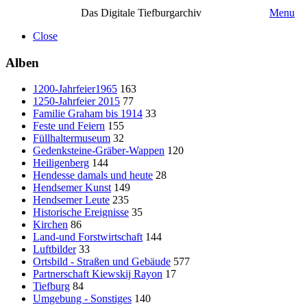
Das Digitale Tiefburgarchiv
Menu
Close
Alben
1200-Jahrfeier1965
163
1250-Jahrfeier 2015
77
Familie Graham bis 1914
33
Feste und Feiern
155
Füllhaltermuseum
32
Gedenksteine-Gräber-Wappen
120
Heiligenberg
144
Hendesse damals und heute
28
Hendsemer Kunst
149
Hendsemer Leute
235
Historische Ereignisse
35
Kirchen
86
Land-und Forstwirtschaft
144
Luftbilder
33
Ortsbild - Straßen und Gebäude
577
Partnerschaft Kiewskij Rayon
17
Tiefburg
84
Umgebung - Sonstiges
140