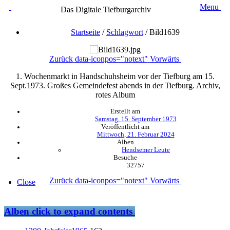
Menu
Das Digitale Tiefburgarchiv
Startseite
/
Schlagwort
/
Bild1639
Zurück
data-iconpos="notext"
Vorwärts
1. Wochenmarkt in Handschuhsheim vor der Tiefburg am 15.
Sept.1973. Großes Gemeindefest abends in der Tiefburg. Archiv,
rotes Album
Erstellt am
Samstag, 15. September 1973
Veröffentlicht am
Mittwoch, 21. Februar 2024
Alben
Hendsemer Leute
Besuche
32757
Zurück
data-iconpos="notext"
Vorwärts
Close
Alben
click to expand contents