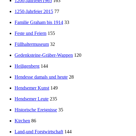
1200-Jahrfeier1965
163
1250-Jahrfeier 2015
77
Familie Graham bis 1914
33
Feste und Feiern
155
Füllhaltermuseum
32
Gedenksteine-Gräber-Wappen
120
Heiligenberg
144
Hendesse damals und heute
28
Hendsemer Kunst
149
Hendsemer Leute
235
Historische Ereignisse
35
Kirchen
86
Land-und Forstwirtschaft
144