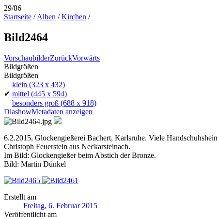
29/86
Startseite
/
Alben
/
Kirchen
/
Bild2464
Vorschaubilder
Zurück
Vorwärts
Bildgrößen
Bildgrößen
klein
(323 x 432)
✔
mittel
(445 x 594)
besonders groß
(688 x 918)
Diashow
Metadaten anzeigen
6.2.2015, Glockengießerei Bachert, Karlsruhe. Viele Handschuhsheime
Christoph Feuerstein aus Neckarsteinach.
Im Bild: Glockengießer beim Abstich der Bronze.
Bild: Martin Dünkel
Erstellt am
Freitag, 6. Februar 2015
Veröffentlicht am