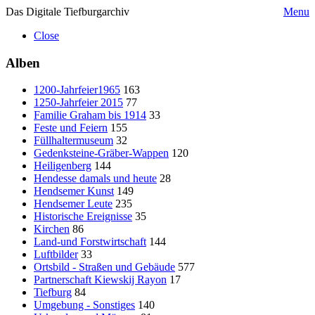
Das Digitale Tiefburgarchiv
Menu
Close
Alben
1200-Jahrfeier1965
163
1250-Jahrfeier 2015
77
Familie Graham bis 1914
33
Feste und Feiern
155
Füllhaltermuseum
32
Gedenksteine-Gräber-Wappen
120
Heiligenberg
144
Hendesse damals und heute
28
Hendsemer Kunst
149
Hendsemer Leute
235
Historische Ereignisse
35
Kirchen
86
Land-und Forstwirtschaft
144
Luftbilder
33
Ortsbild - Straßen und Gebäude
577
Partnerschaft Kiewskij Rayon
17
Tiefburg
84
Umgebung - Sonstiges
140