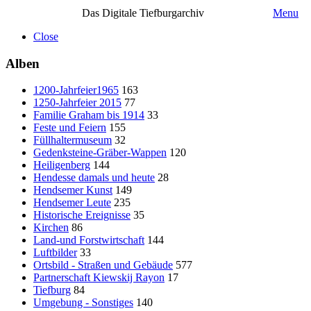
Das Digitale Tiefburgarchiv
Menu
Close
Alben
1200-Jahrfeier1965
163
1250-Jahrfeier 2015
77
Familie Graham bis 1914
33
Feste und Feiern
155
Füllhaltermuseum
32
Gedenksteine-Gräber-Wappen
120
Heiligenberg
144
Hendesse damals und heute
28
Hendsemer Kunst
149
Hendsemer Leute
235
Historische Ereignisse
35
Kirchen
86
Land-und Forstwirtschaft
144
Luftbilder
33
Ortsbild - Straßen und Gebäude
577
Partnerschaft Kiewskij Rayon
17
Tiefburg
84
Umgebung - Sonstiges
140