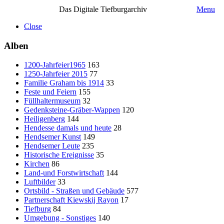
Das Digitale Tiefburgarchiv
Menu
Close
Alben
1200-Jahrfeier1965
163
1250-Jahrfeier 2015
77
Familie Graham bis 1914
33
Feste und Feiern
155
Füllhaltermuseum
32
Gedenksteine-Gräber-Wappen
120
Heiligenberg
144
Hendesse damals und heute
28
Hendsemer Kunst
149
Hendsemer Leute
235
Historische Ereignisse
35
Kirchen
86
Land-und Forstwirtschaft
144
Luftbilder
33
Ortsbild - Straßen und Gebäude
577
Partnerschaft Kiewskij Rayon
17
Tiefburg
84
Umgebung - Sonstiges
140