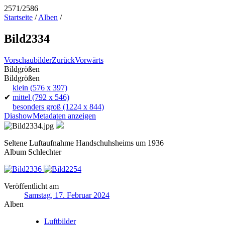
2571/2586
Startseite
/
Alben
/
Bild2334
Vorschaubilder
Zurück
Vorwärts
Bildgrößen
Bildgrößen
klein
(576 x 397)
✔
mittel
(792 x 546)
besonders groß
(1224 x 844)
Diashow
Metadaten anzeigen
Seltene Luftaufnahme Handschuhsheims um 1936
Album Schlechter
Veröffentlicht am
Samstag, 17. Februar 2024
Alben
Luftbilder