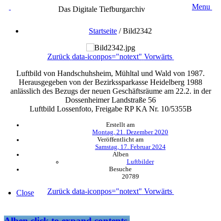
Menu
Das Digitale Tiefburgarchiv
Startseite
/
Bild2342
Zurück
data-iconpos="notext"
Vorwärts
Luftbild von Handschuhsheim, Mühltal und Wald von 1987.
Herausgegeben von der Bezirkssparkasse Heidelberg 1988
anlässlich des Bezugs der neuen Geschäftsräume am 22.2. in der
Dossenheimer Landstraße 56
Luftbild Lossenfoto, Freigabe RP KA Nr. 10/5355B
Erstellt am
Montag, 21. Dezember 2020
Veröffentlicht am
Samstag, 17. Februar 2024
Alben
Luftbilder
Besuche
20789
Zurück
data-iconpos="notext"
Vorwärts
Close
Alben
click to expand contents