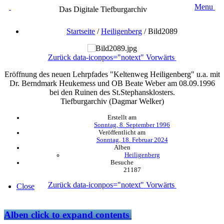
Menu
Das Digitale Tiefburgarchiv
Startseite
/
Heiligenberg
/
Bild2089
Zurück
data-iconpos="notext"
Vorwärts
Eröffnung des neuen Lehrpfades "Keltenweg Heiligenberg" u.a. mit
Dr. Berndmark Heukemess und OB Beate Weber am 08.09.1996
bei den Ruinen des St.Stephansklosters.
Tiefburgarchiv (Dagmar Welker)
Erstellt am
Sonntag, 8. September 1996
Veröffentlicht am
Sonntag, 18. Februar 2024
Alben
Heiligenberg
Besuche
21187
Zurück
data-iconpos="notext"
Vorwärts
Close
Alben
click to expand contents