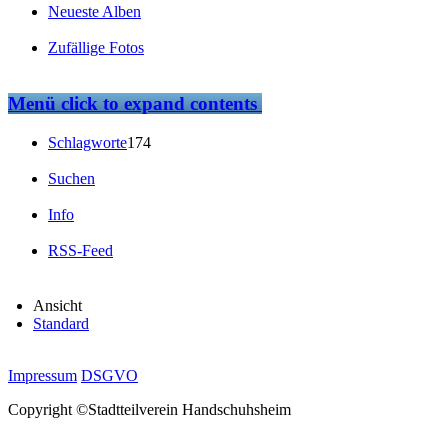
Neueste Alben
Zufällige Fotos
Menü
click to expand contents
Schlagworte
174
Suchen
Info
RSS-Feed
Ansicht
Standard
Impressum
DSGVO
Copyright ©Stadtteilverein Handschuhsheim