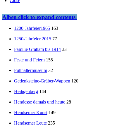
Close
Alben
click to expand contents
1200-Jahrfeier1965
163
1250-Jahrfeier 2015
77
Familie Graham bis 1914
33
Feste und Feiern
155
Füllhaltermuseum
32
Gedenksteine-Gräber-Wappen
120
Heiligenberg
144
Hendesse damals und heute
28
Hendsemer Kunst
149
Hendsemer Leute
235