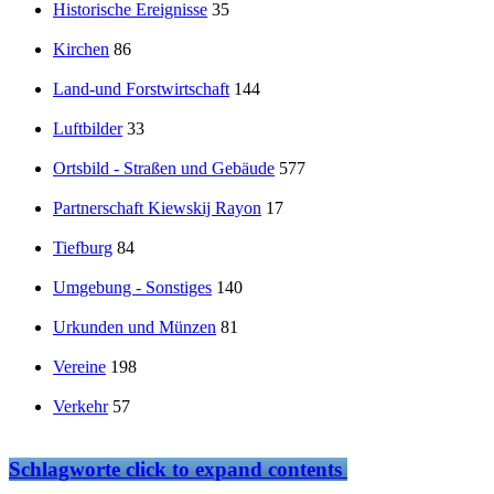
Historische Ereignisse
35
Kirchen
86
Land-und Forstwirtschaft
144
Luftbilder
33
Ortsbild - Straßen und Gebäude
577
Partnerschaft Kiewskij Rayon
17
Tiefburg
84
Umgebung - Sonstiges
140
Urkunden und Münzen
81
Vereine
198
Verkehr
57
Schlagworte
click to expand contents