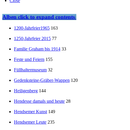
Close
Alben
click to expand contents
1200-Jahrfeier1965
163
1250-Jahrfeier 2015
77
Familie Graham bis 1914
33
Feste und Feiern
155
Füllhaltermuseum
32
Gedenksteine-Gräber-Wappen
120
Heiligenberg
144
Hendesse damals und heute
28
Hendsemer Kunst
149
Hendsemer Leute
235