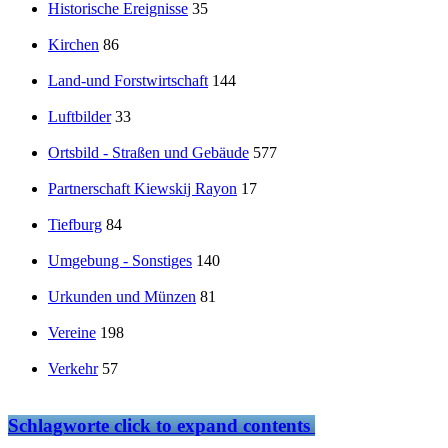
Historische Ereignisse
35
Kirchen
86
Land-und Forstwirtschaft
144
Luftbilder
33
Ortsbild - Straßen und Gebäude
577
Partnerschaft Kiewskij Rayon
17
Tiefburg
84
Umgebung - Sonstiges
140
Urkunden und Münzen
81
Vereine
198
Verkehr
57
Schlagworte
click to expand contents