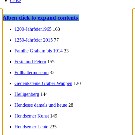
Close
Alben
click to expand contents
1200-Jahrfeier1965
163
1250-Jahrfeier 2015
77
Familie Graham bis 1914
33
Feste und Feiern
155
Füllhaltermuseum
32
Gedenksteine-Gräber-Wappen
120
Heiligenberg
144
Hendesse damals und heute
28
Hendsemer Kunst
149
Hendsemer Leute
235